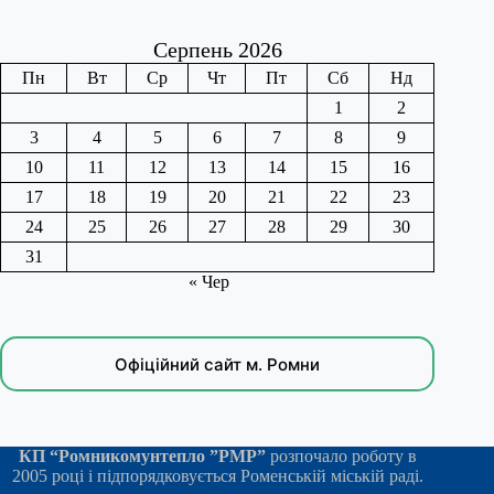
Серпень 2026
Пн
Вт
Ср
Чт
Пт
Сб
Нд
1
2
3
4
5
6
7
8
9
10
11
12
13
14
15
16
17
18
19
20
21
22
23
24
25
26
27
28
29
30
31
« Чер
Офіційний сайт м. Ромни
КП “Ромникомунтепло ”РМР”
розпочало роботу в
2005 році і підпорядковується Роменській міській раді.