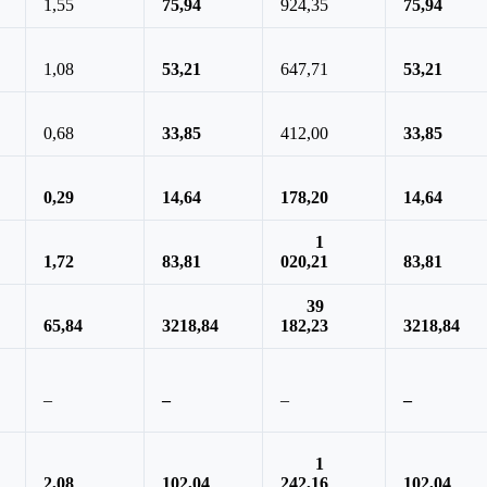
1,55
75,94
924,35
75,94
1,08
53,21
647,71
53,21
0,68
33,85
412,00
33,85
0,29
14,64
178,20
14,64
1
1,72
83,81
020,21
83,81
39
65,84
3218,84
182,23
3218,84
–
–
–
–
1
2,08
102,04
242,16
102,04