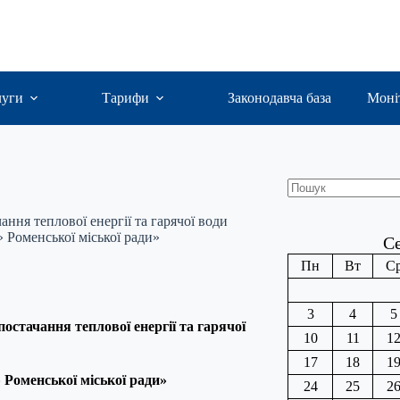
луги
Тарифи
Законодавча база
Моні
Пошук
ння теплової енергії та гарячої води
Роменської міської ради»
Се
Пн
Вт
С
3
4
5
остачання теплової енергії та гарячої
10
11
1
17
18
1
Роменської міської ради»
24
25
2