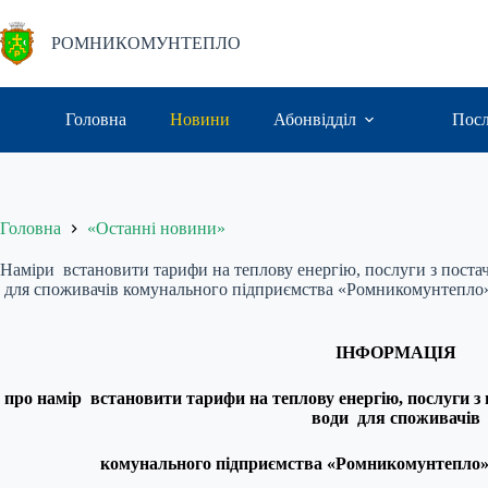
Перейти
до
РОМНИКОМУНТЕПЛО
вмісту
Головна
Новини
Абонвідділ
Пос
Головна
«Останні новини»
Наміри встановити тарифи на теплову енергію, послуги з постача
для споживачів комунального підприємства «Ромникомунтепло» 
ІНФОРМАЦІЯ
про намір встановити тарифи на теплову енергію, послуги з п
води для споживачів
комунального підприємства «Ромникомунтепло» 