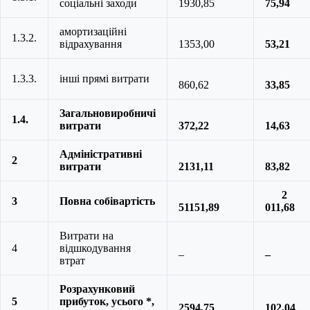
соціальні заходи
1930,85
75,94
амортизаційні
1.3.2.
відрахування
1353,00
53,21
1.3.3.
інші прямі витрати
860,62
33,85
З
агальновиробничі
1.4.
витрати
372,22
14,63
Адміністративні
2
витрати
2131,11
83,82
2
3
Повна собівартість
51151,89
011,68
Витрати на
4
відшкодування
–
–
втрат
Розрахунковий
5
прибуток, усього *,
2594,75
102,04