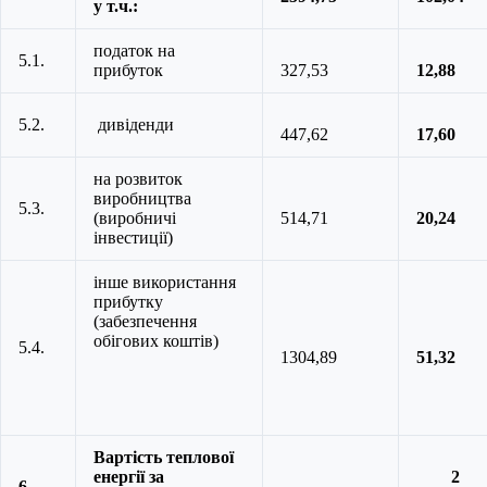
у т.ч.:
податок на
5.1.
прибуток
327,53
12,88
5.2.
дивіденди
447,62
17,60
на розвиток
виробництва
5.3.
(виробничі
514,71
20,24
інвестиції)
інше використання
прибутку
(забезпечення
обігових коштів)
5.4.
1304,89
51,32
Вартість теплової
енергії за
2
6