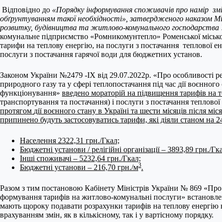
Відповідно до
«Порядку інформування споживачів про намір змі
обґрунтуванням такої необхідності», затвердженого наказом Мі
розвитку, будівництва та житлово-комунального господарства У
комунальне підприємство «Ромникомунтепло» Роменської місько
тарифи на теплову енергію, на послуги з постачання теплової ене
послуги з постачання гарячої води для бюджетних установ.
Законом України №2479 -ІХ від 29.07.2022р. «Про особливості 
природного газу та у сфері теплопостачання під час дії воєнного
функціонування»
введено мораторій на підвищення тарифів на 
транспортування та постачання) і послуги з постачання теплової 
протягом
дії воєнного стану в Україні та шести місяців після міс
припинено будуть
застосовуватись тарифи, які діяли станом на 24
Населення 2322,31 грн./Гкал;
Бюджетні установи / релігійні організації – 3893,89 грн./Гк
Інші споживачі – 5232,64 грн./Гкал;
3
Бюджетні установи – 216,70 грн./м
.
Разом з тим постановою Кабінету Міністрів України № 869 «Про
формування тарифів на житлово-комунальні послуги» встановле
мають щороку подавати розрахунки тарифів на теплову енергію 
врахуванням змін, як в кількісному, так і у вартісному порядку.