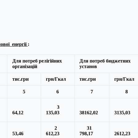
ової енергії
:
Для потреб релігійних
Для потреб бюджетних
організацій
установ
тис.грн
грн/Гкал
тис.грн
грн/Гкал
5
6
7
8
3
64,12
135,03
38162,02
3135,03
2
31
53,46
612,23
798,17
2612,23