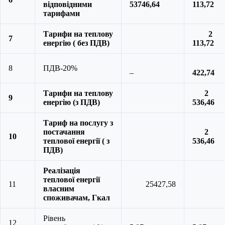
відповідними
53746,64
113,72
тарифами
Тарифи на теплову
2
7
енергію ( без ПДВ)
113,72
8
ПДВ-20%
–
422,74
Тарифи на теплову
2
9
енергію (з ПДВ)
536,46
Тариф на послугу з
постачання
2
10
теплової енергії ( з
536,46
ПДВ)
Реалізація
теплової енергії
11
25427,58
власним
споживачам, Гкал
Рівень
12