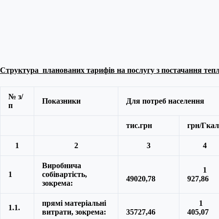
Структура планованих тарифів на послугу з постачання тепл
№ з/
Показники
Для потреб населення
п
тис.грн
грн/Гкал
1
2
3
4
Виробнича
1
1
собівартість,
49020,78
927,86
зокрема:
прямі матеріальні
1
1.1.
витрати, зокрема:
35727,46
405,07