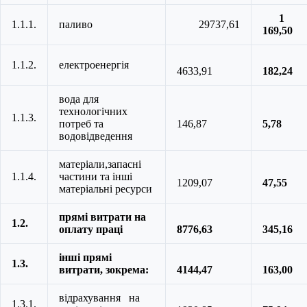
1
1.1.1.
паливо
29737,61
169,50
1.1.2.
електроенергія
4633,91
182,24
вода для
технологічних
1.1.3.
потреб та
146,87
5,78
водовідведення
матеріали,запасні
1.1.4.
частини та інші
1209,07
47,55
матеріальні ресурси
прямі витрати на
1.2.
оплату праці
8776,63
345,16
інші прямі
1.3.
витрати, зокрема:
4144,47
163,00
відрахування на
1.3.1.