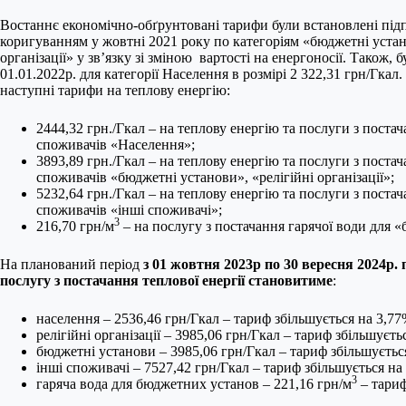
Востаннє економічно-обґрунтовані тарифи були встановлені підп
коригуванням у жовтні 2021 року по категоріям «бюджетні устано
організації» у зв’язку зі зміною вартості на енергоносії. Також,
01.01.2022р. для категорії Населення в розмірі 2 322,31 грн/Гка
наступні тарифи на теплову енергію:
2444,32 грн./Гкал – на теплову енергію та послуги з постача
споживачів «Населення»;
3893,89 грн./Гкал – на теплову енергію та послуги з постач
споживачів «бюджетні установи», «релігійні організації»;
5232,64 грн./Гкал – на теплову енергію та послуги з постач
споживачів «інші споживачі»;
3
216,70 грн/м
– на послугу з постачання гарячої води для 
На планований період
з 01 жовтня 2023р по 30 вересня 2024р. 
послугу з постачання теплової енергії становитиме
:
населення – 2536,46 грн/Гкал – тариф збільшується на 3,77
релігійні організації – 3985,06 грн/Гкал – тариф збільшуєть
бюджетні установи – 3985,06 грн/Гкал – тариф збільшуєтьс
інші споживачі – 7527,42 грн/Гкал – тариф збільшується на
3
гаряча вода для бюджетних установ – 221,16 грн/м
– тариф