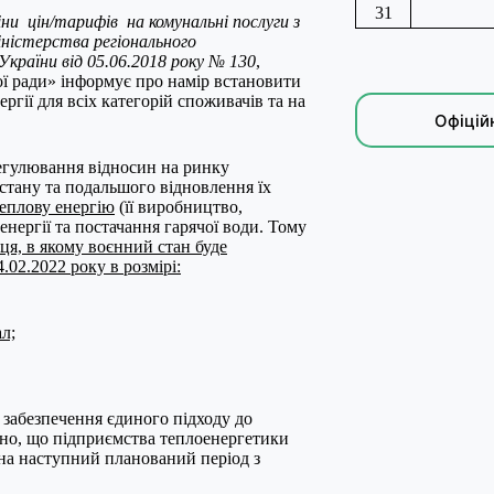
31
ни цін/тарифів на комунальні послуги з
ністерства регіонального
країни від 05.06.2018 року № 130
,
ї ради» інформує про намір встановити
ргії для всіх категорій споживачів та на
Офіцій
регулювання відносин на ринку
 стану та подальшого відновлення їх
теплову енергію
(її виробництво,
енергії та постачання гарячої води. Тому
яця, в якому воєнний стан буде
.02.2022 року в розмірі:
ал;
 забезпечення єдиного підходу до
но, що підприємства теплоенергетики
на наступний планований період з