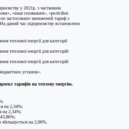
риємству у 2021р. з частковим
ви», «інші споживачі», «релігійні
 було застосовано занижений тариф з
л. На даний час підприємству встановлено
ння теплової енергії для категорії
ання теплової енергії для категорій
ання теплової енергії для категорій
«бюджетних установ».
проект тарифів на теплову енергію,
%;
ся на 2,34%;
я на 2,34%;
 43,86%;
 збільшується на 2,06%.