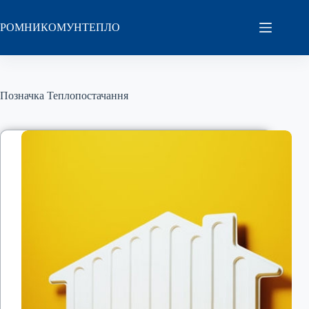
Перейти
до
РОМНИКОМУНТЕПЛО
вмісту
Позначка
Теплопостачання