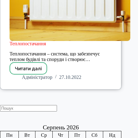
Теплопостачання
Теплопостачання – система, що забезпечує
теплом будівлі та споруди і створює…
Читати далі
Теплопостачання
Адміністратор
27.10.2022
Пошук
Серпень 2026
Пн
Вт
Ср
Чт
Пт
Сб
Нд