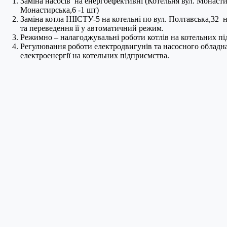
Заміна насосів на енергоефективні (Котельня вул. Монастир
Монастирська,6 -1 шт)
Заміна котла НІІСТУ-5 на котельні по вул. Полтавська,32 
та переведення її у автоматичний режим.
Режимно – налагоджувальні роботи котлів на котельних пі
Регулювання роботи електродвигунів та насосного обладн
електроенергії на котельних підприємства.