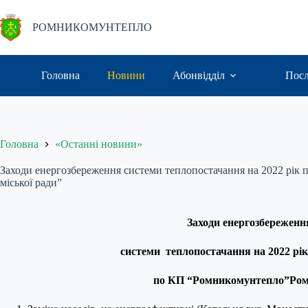
Перейти
до
РОМНИКОМУНТЕПЛО
вмісту
Головна
Новини
Абонвідділ
Пос
Головна
«Останні новини»
Заходи енергозбереження системи теплопостачання на 2022 рік
міської ради”
Заходи енергозбереженн
системи теплопостачання на 2022 рі
по КП “Ромникомунтепло”Роме