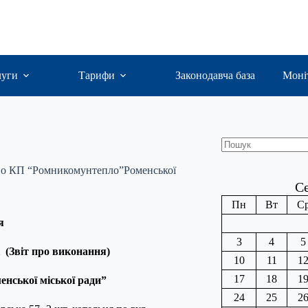
луги
Тарифи
Законодавча база
Моні
Пошук
 по КП “Ромникомунтепло”Роменської
Се
Пн
Вт
С
я
3
4
5
к
(Звіт про виконання)
10
11
1
17
18
1
нської міської ради”
24
25
2