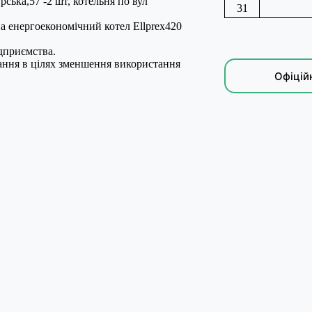
ська,57 -2 шт, котельня по вул
31
на енергоекономічний котел Ellprex420
дприємства.
ання в цілях зменшення використання
Офіцій